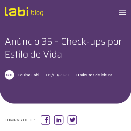
Anúncio 35 – Check-ups por
Check-ups
Estilo de Vida
Coronavírus
Equipe Labi
09/03/2020
0 minutos de leitura
Dicas de Saúde
Exames
Hábitos Saudáveis
COMPARTILHE:
Institucional