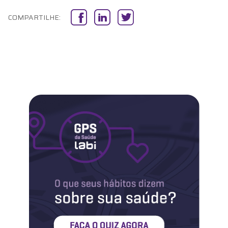
Labi na Mídia
COMPARTILHE:
Maternidade
Novidades do Labi
Saúde da Mulher
Saúde do Homem
Sobre o Labi
Testes
Vacinas
Conheça o Labi