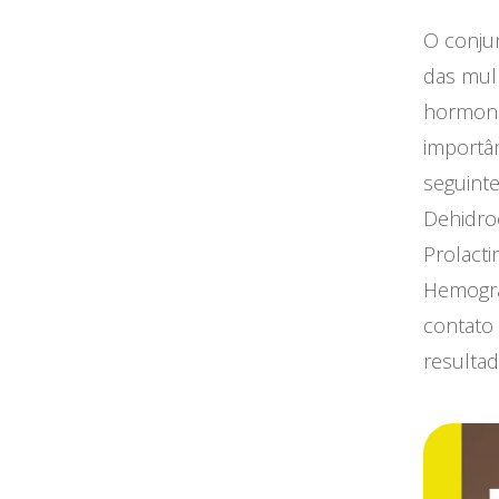
O conju
das mul
hormoni
importân
seguint
Dehidroe
Prolact
Hemogram
contato
resulta