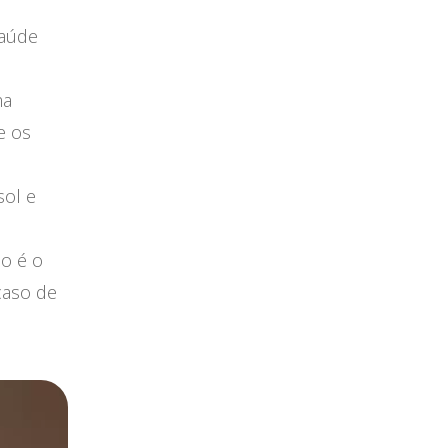
saúde
ma
e os
sol e
io é o
caso de