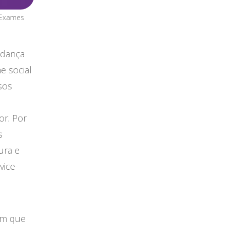
 Exames
udança
e social
sos
or. Por
s
ura e
vice-
em que