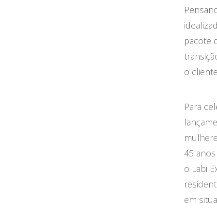
Pensand
idealiz
pacote d
transiçã
o client
Para ce
lançame
mulhere
45 anos 
o Labi 
residen
em situa