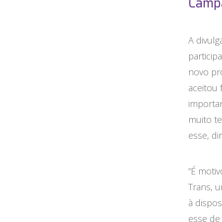
Camp
A divul
partici
novo pr
aceitou 
importan
muito t
esse, di
“É moti
Trans, 
à dispo
esse de 