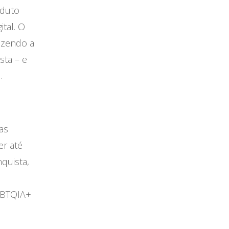
oduto
ital. O
azendo a
sta – e
.
as
r até
quista,
GBTQIA+