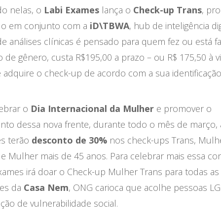
o nelas, o
Labi Exames
lança o
Check-up Trans
, pr
ado em conjunto com a
iD\TBWA
, hub de inteligência dig
e análises clínicas é pensado para quem fez ou está f
o de gênero, custa R$195,00 a prazo – ou R$ 175,50 à vi
e adquire o check-up de acordo com a sua identificação
lebrar o
Dia Internacional da Mulher
e promover o
nto dessa nova frente, durante todo o mês de março, 
s terão
desconto de 30%
nos check-ups Trans, Mulhe
e Mulher mais de 45 anos. Para celebrar mais essa con
Exames irá doar o Check-up Mulher Trans para todas as
tes da
Casa Nem
, ONG carioca que acolhe pessoas L
ção de vulnerabilidade social.