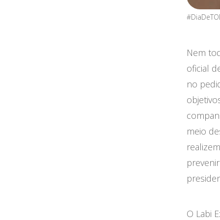
#DiaDeTOD
Nem tod
oficial 
no pedi
objetivo
companh
meio des
realize
prevenir
presiden
O Labi 