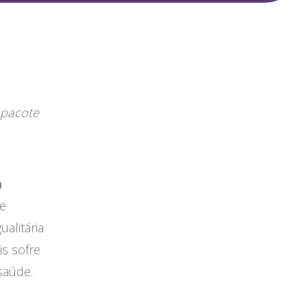
 pacote
a
se
alitária
s sofre
saúde.