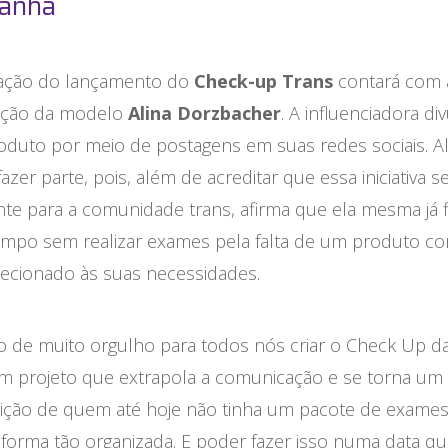
anha
gação do lançamento do
Check-up Trans
contará com 
pação da modelo
Alina Dorzbacher
. A influenciadora di
oduto por meio de postagens em suas redes sociais. Al
fazer parte, pois, além de acreditar que essa iniciativa se
te para a comunidade trans, afirma que ela mesma já 
empo sem realizar exames pela falta de um produto c
recionado às suas necessidades.
vo de muito orgulho para todos nós criar o Check Up d
um projeto que extrapola a comunicação e se torna um
sição de quem até hoje não tinha um pacote de exame
forma tão organizada. E poder fazer isso numa data q