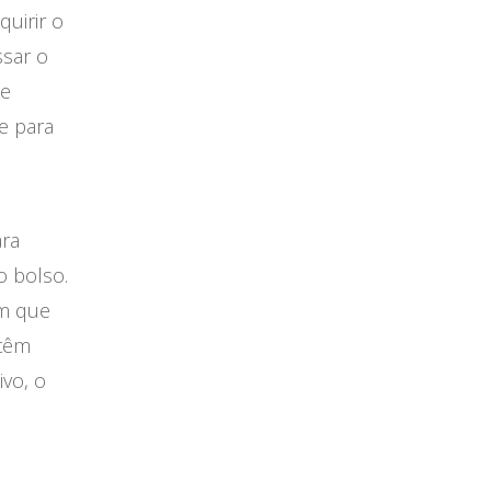
uirir o
ssar o
 e
e para
ara
o bolso.
em que
 têm
vo, o