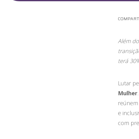
Maternidade
Novidades do Labi
COMPART
Saúde da Mulher
Além do
Saúde do Homem
transiç
terá 30
Sobre o Labi
Testes
Lutar pe
Vacinas
Mulher
reúnem 
Conheça o Labi
e inclus
com pre