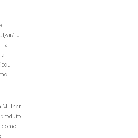
a
vulgará o
ina
ja
ficou
omo
a Mulher
 produto
s como
ue