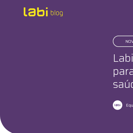
Check-ups
NOV
Coronavírus
Lab
Dicas de Saúde
par
Exames
saúd
Hábitos Saudáveis
Equ
Institucional
Labi na Mídia