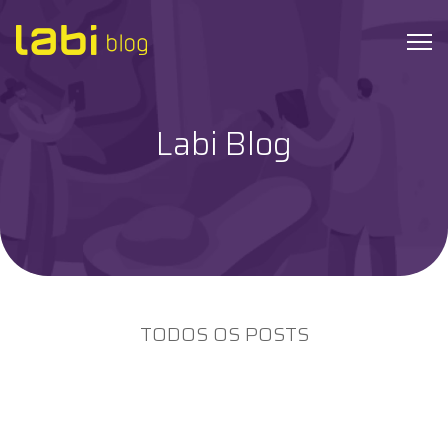
Labi Blog
Check-ups
Coronavírus
Dicas de Saúde
Exames
TODOS OS POSTS
Hábitos Saudáveis
Institucional