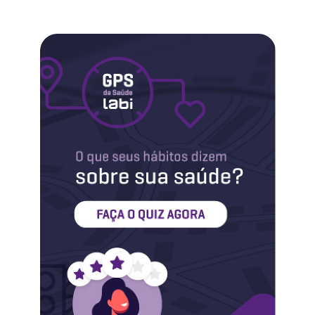
Labi na Mídia
Maternidade
Novidades do Labi
Saúde da Mulher
Saúde do Homem
Sobre o Labi
Testes
Vacinas
Conheça o Labi