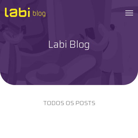
Labi Blog
Check-ups
Coronavírus
Dicas de Saúde
Exames
TODOS OS POSTS
Hábitos Saudáveis
Institucional