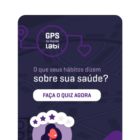
Labi na Mídia
Maternidade
Novidades do Labi
Saúde da Mulher
Saúde do Homem
Sobre o Labi
Testes
Vacinas
Conheça o Labi