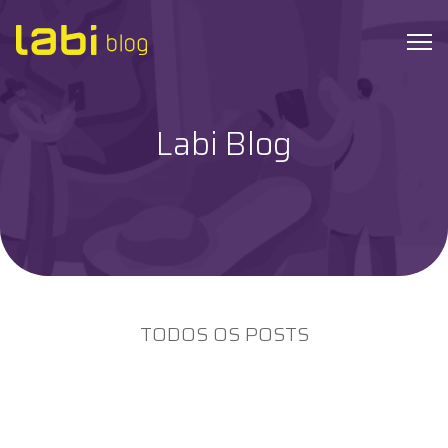
Labi Blog
Check-ups
Coronavírus
Dicas de Saúde
Exames
TODOS OS POSTS
Hábitos Saudáveis
Institucional