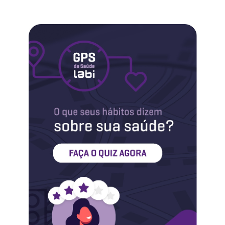
Labi na Mídia
Maternidade
Novidades do Labi
Saúde da Mulher
Saúde do Homem
Sobre o Labi
Testes
Vacinas
Conheça o Labi