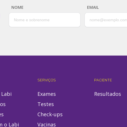
NOME
EMAIL
SERVIÇOS
PACIENTE
 Labi
Exames
Resultados
ios
Testes
es
Check-ups
m o Labi
Vacinas