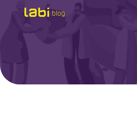
Check-ups
Coronavírus
Dicas de Saúde
Exames
Hábitos Saudáveis
Institucional
Labi na Mídia