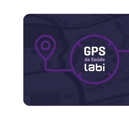
Maternidade
Novidades do Labi
Saúde da Mulher
Saúde do Homem
Sobre o Labi
Testes
Vacinas
Conheça o Labi