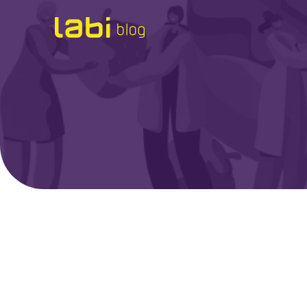
Check-ups
Coronavírus
Dicas de Saúde
Exames
Hábitos Saudáveis
Institucional
Labi na Mídia