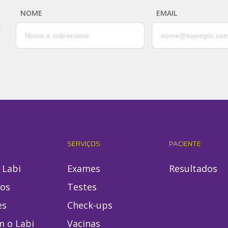
NOME
EMAIL
SERVIÇOS
PACIENTE
 Labi
Exames
Resultados
ios
Testes
es
Check-ups
m o Labi
Vacinas