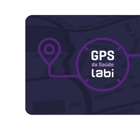
Maternidade
Novidades do Labi
Saúde da Mulher
Saúde do Homem
Sobre o Labi
Testes
Vacinas
Conheça o Labi