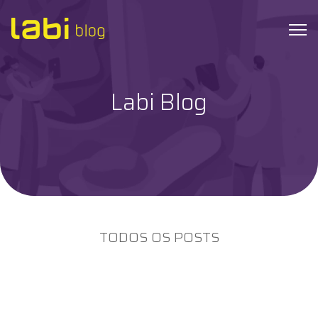
Labi Blog
Check-ups
Coronavírus
Dicas de Saúde
Exames
TODOS OS POSTS
Hábitos Saudáveis
Institucional