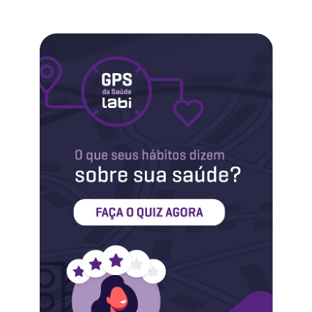
Labi na Mídia
Maternidade
Novidades do Labi
Saúde da Mulher
Saúde do Homem
Sobre o Labi
Testes
Vacinas
Conheça o Labi