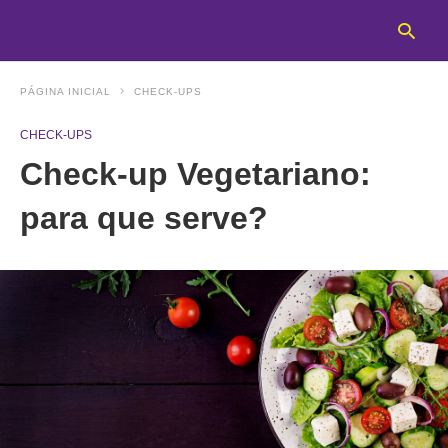
PÁGINA INICIAL
CHECK-UPS
CHECK-UPS
T
Check-up Vegetariano:
y
s
q
para que serve?
a
h
e