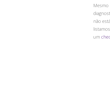
Mesmo q
diagnos
não est
listamos
um
che