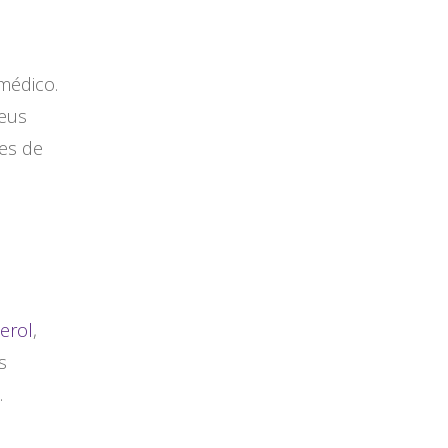
médico.
seus
es de
erol
,
s
.