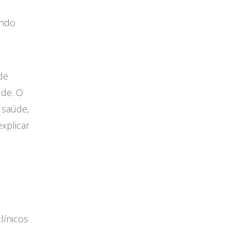
ando
de
úde. O
 saúde,
xplicar
línicos