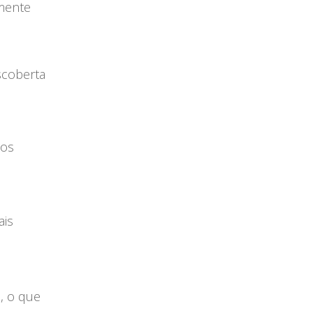
amente
scoberta
los
ais
, o que