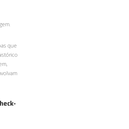
agem.
oas que
istórico
dem,
envolvam
heck-