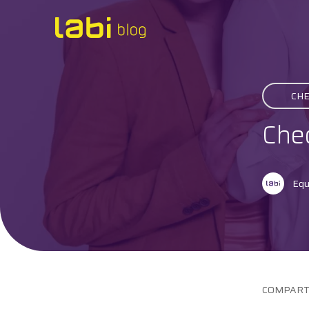
Check-ups
CHE
Coronavírus
Che
Dicas de Saúde
Exames
Equ
Hábitos Saudáveis
Institucional
Labi na Mídia
COMPART