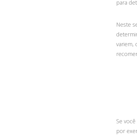
para de
Neste se
determi
variem,
recomen
Se você
por exe