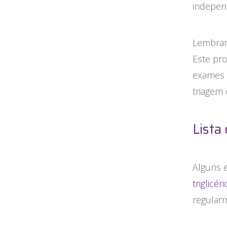
indepen
Lembran
Este pr
exames 
triagem 
Lista
Alguns
triglicér
regular