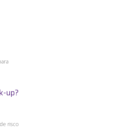
para
ck-up?
 de risco