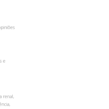
opiniões
s e
 renal,
ncia,