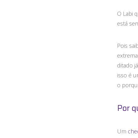
Maternidade
O Labi 
Novidades do Labi
está sen
Saúde da Mulher
Pois sa
Saúde do Homem
extrema 
Sobre o Labi
ditado j
isso é u
Testes
o porqu
Vacinas
Por q
Conheça o Labi
Um
che