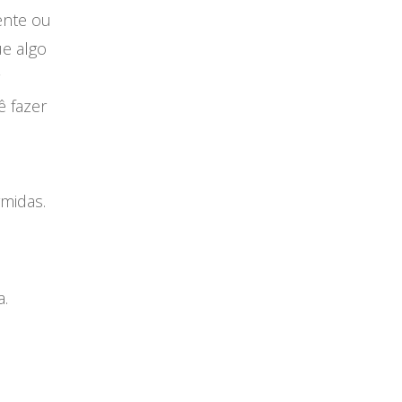
nte ou
e algo
ê fazer
rmidas.
a.