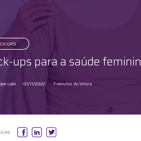
CK-UPS
ck-ups para a saúde femini
ipe Labi
01/11/2022
7 minutos de leitura
ILHE: