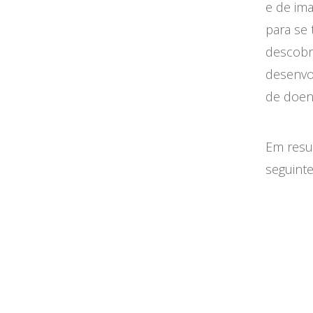
e de im
para se
descobr
desenvo
de doen
Em resu
seguinte