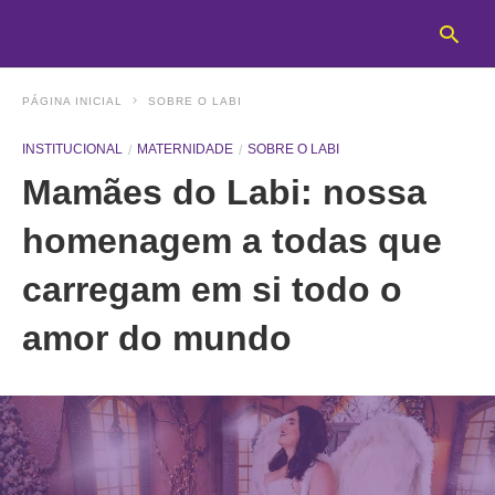
PÁGINA INICIAL
SOBRE O LABI
INSTITUCIONAL
MATERNIDADE
SOBRE O LABI
T
Mamães do Labi: nossa
y
s
q
homenagem a todas que
a
h
carregam em si todo o
e
amor do mundo