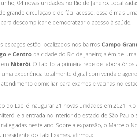
Junho, 04 novas unidades no Rio de Janeiro. Localizad
de grande circulação e de fácil acesso, essa é mais um
va para descomplicar e democratizar o acesso à saúde.
s espaços estão localizados nos bairros
Campo Gran
go
e
Centro
da cidade do Rio de Janeiro; além de uma
e em
Niterói
. O Labi foi a primeira rede de laboratórios 
r uma experiência totalmente digital com venda e age
 atendimento domiciliar para exames e vacinas no esta
ão do Labi é inaugurar 21 novas unidades em 2021. Rio
 Niterói e a entrada no interior do estado de São Paulo 
rivilegiadas neste ano. Sobre a expansão, o Marcelo No
 presidente do Labi Exames, afirmou: