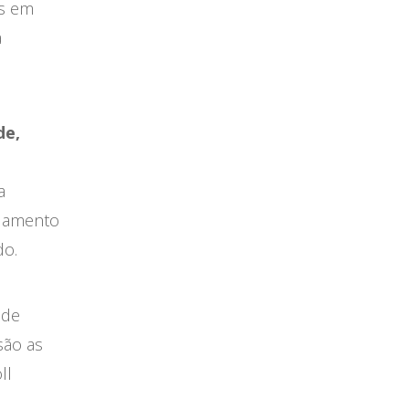
as em
a
de,
a
ndamento
do.
 de
são as
ll