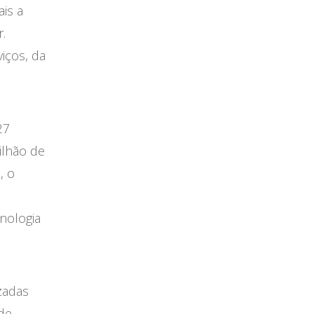
ais a
.
iços, da
27
ilhão de
, o
nologia
zadas
de