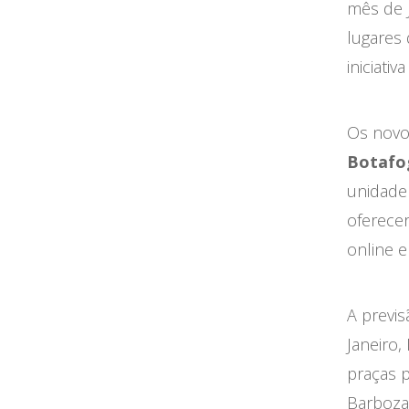
mês de 
lugares 
iniciati
Os novo
Botafo
unidad
oferece
online e
A previs
Janeiro,
praças p
Barboza,