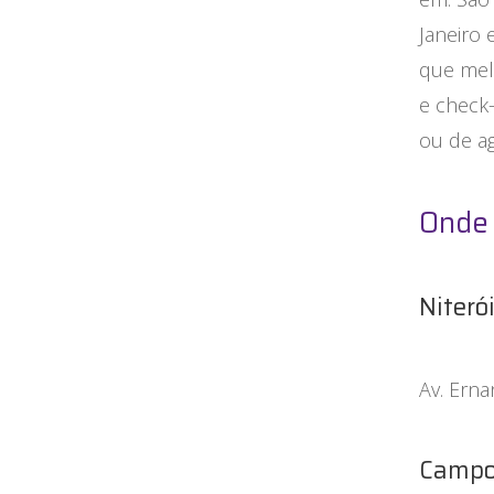
Janeiro 
que melh
e check
ou de a
Onde 
Niterói
Av. Erna
Campo