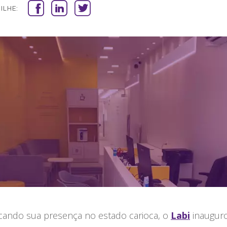
ILHE:
icando sua presença no estado carioca, o
Labi
inaugur