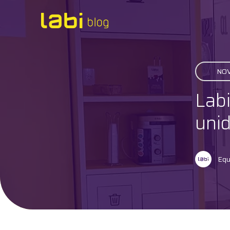
Check-ups
NOV
Coronavírus
Lab
Dicas de Saúde
unid
Exames
Equ
Hábitos Saudáveis
Institucional
Labi na Mídia