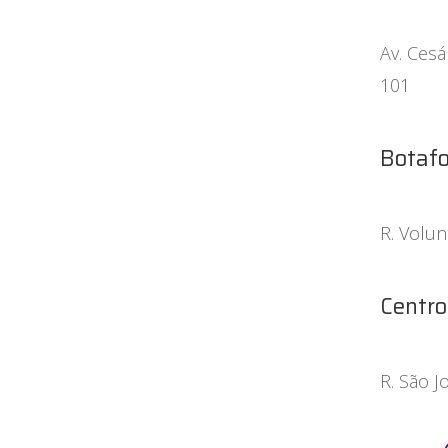
Av. Cesá
101
Botafo
R. Volun
Centro
R. São J