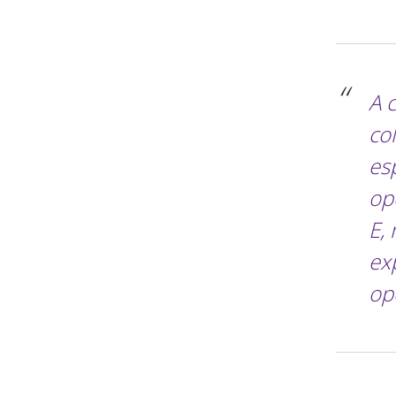
“
A 
co
es
op
E,
ex
op