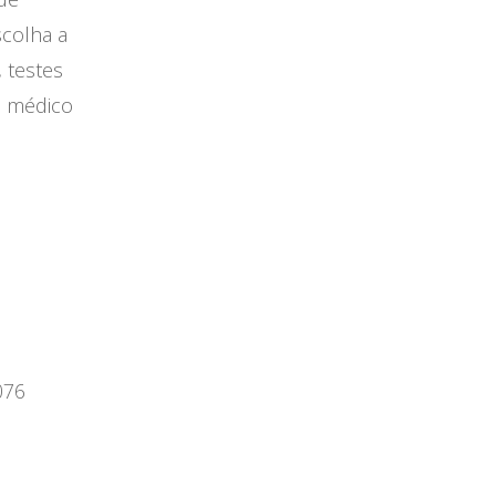
colha a
 testes
o médico
076