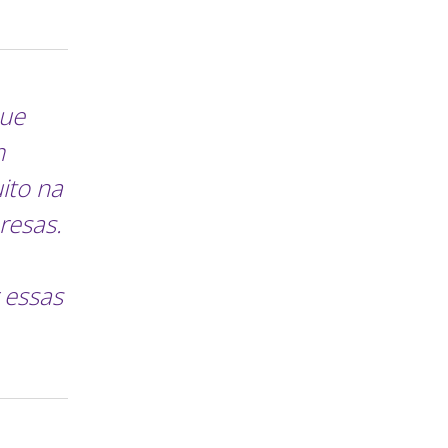
que
m
ito na
resas.
 essas