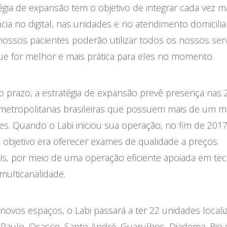
égia de expansão tem o objetivo de integrar cada vez m
cia no digital, nas unidades e no atendimento domiciliar
ossos pacientes poderão utilizar todos os nossos serv
ue for melhor e mais prática para eles no momento.
o prazo, a estratégia de expansão prevê presença nas 
 metropolitanas brasileiras que possuem mais de um m
es. Quando o Labi iniciou sua operação, no fim de 2017
l objetivo era oferecer exames de qualidade a preços
is, por meio de uma operação eficiente apoiada em tec
e multicanalidade.
ovos espaços, o Labi passará a ter 22 unidades locali
 Paulo, Osasco, Santo André, Guarulhos, Diadema, Rio 