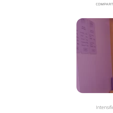
Maternidade
COMPART
Novidades do Labi
Saúde da Mulher
Saúde do Homem
Sobre o Labi
Testes
Vacinas
Conheça o Labi
Intensif