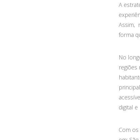
A estrat
experiên
Assim, n
forma q
No long
regiões
habitant
principa
acessíve
digital 
Com os n
em: São