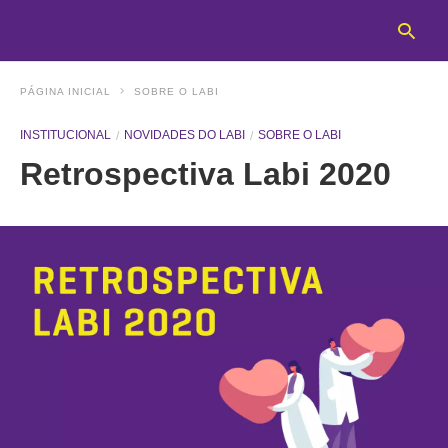
PÁGINA INICIAL
SOBRE O LABI
INSTITUCIONAL
NOVIDADES DO LABI
SOBRE O LABI
T
Retrospectiva Labi 2020
y
s
q
a
h
e