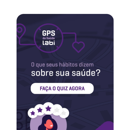
Labi na Mídia
Maternidade
Novidades do Labi
Saúde da Mulher
Saúde do Homem
Sobre o Labi
Testes
Vacinas
Conheça o Labi