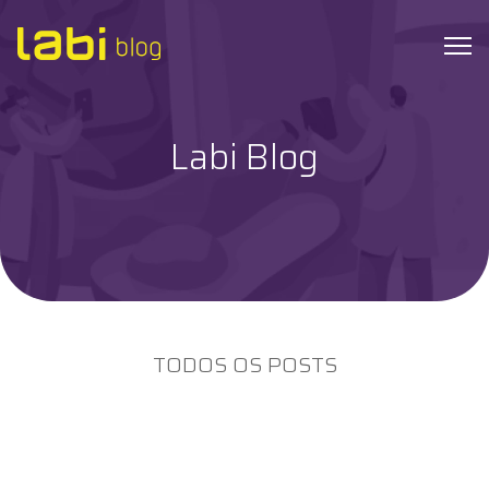
Labi Blog
Check-ups
Coronavírus
Dicas de Saúde
Exames
TODOS OS POSTS
Hábitos Saudáveis
Institucional