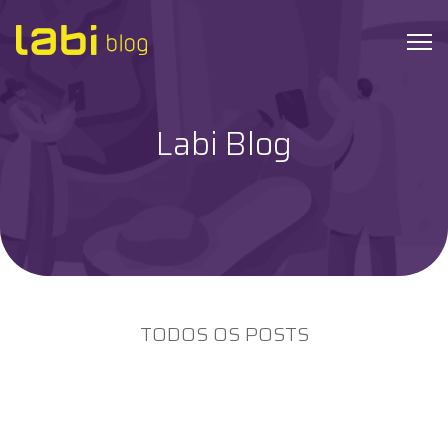
Labi Blog
Check-ups
Coronavírus
Dicas de Saúde
Exames
TODOS OS POSTS
Hábitos Saudáveis
Institucional