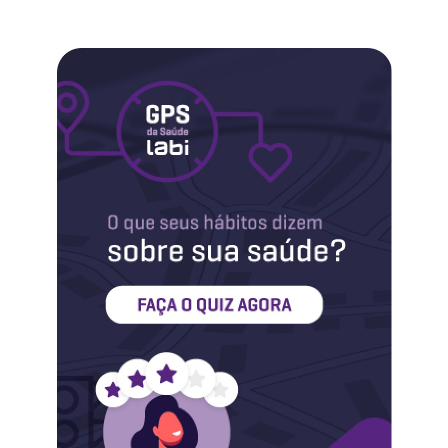
Labi na Mídia
Maternidade
Novidades do Labi
Saúde da Mulher
Saúde do Homem
Sobre o Labi
Testes
Vacinas
Conheça o Labi