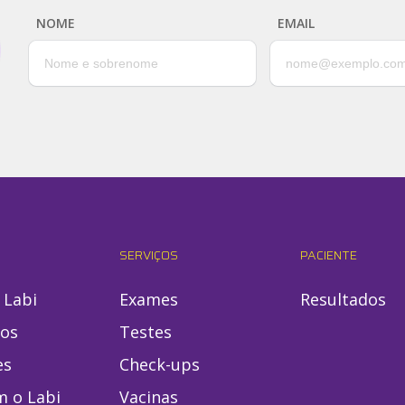
NOME
EMAIL
SERVIÇOS
PACIENTE
 Labi
Exames
Resultados
ios
Testes
es
Check-ups
m o Labi
Vacinas