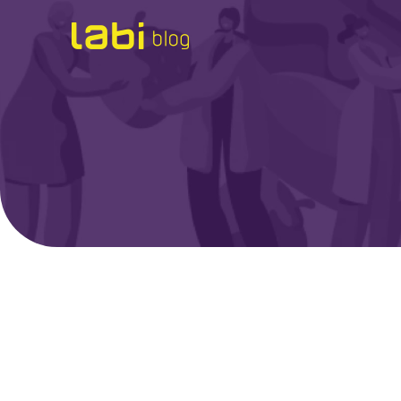
Check-ups
Coronavírus
Dicas de Saúde
Exames
Hábitos Saudáveis
Institucional
Labi na Mídia