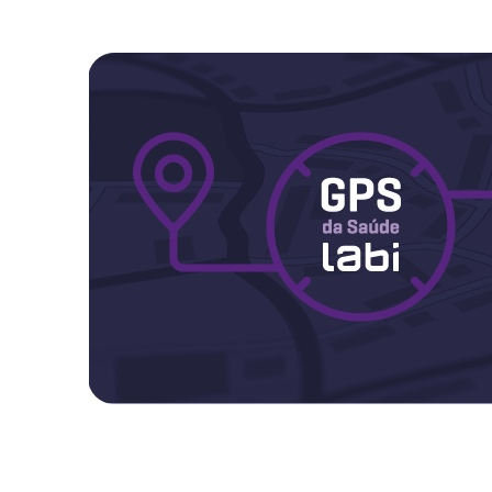
Maternidade
Novidades do Labi
Saúde da Mulher
Saúde do Homem
Sobre o Labi
Testes
Vacinas
Conheça o Labi