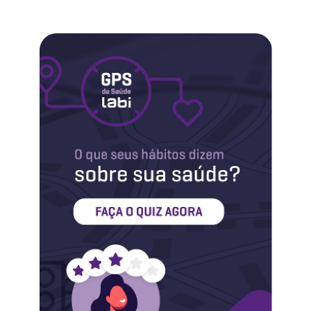
Labi na Mídia
Maternidade
Novidades do Labi
Saúde da Mulher
Saúde do Homem
Sobre o Labi
Testes
Vacinas
Conheça o Labi