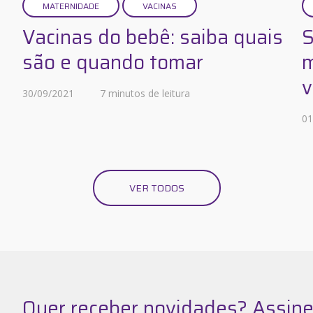
MATERNIDADE
VACINAS
Vacinas do bebê: saiba quais
S
são e quando tomar
m
v
30/09/2021
7 minutos de leitura
01
VER TODOS
Quer receber novidades? Assine