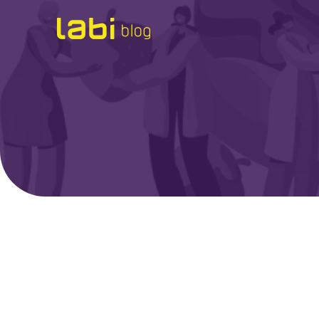
Check-ups
Coronavírus
Dicas de Saúde
Exames
Hábitos Saudáveis
Institucional
Labi na Mídia