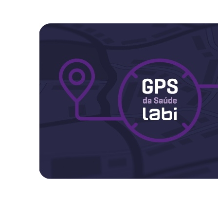
Maternidade
Novidades do Labi
Saúde da Mulher
Saúde do Homem
Sobre o Labi
Testes
Vacinas
Conheça o Labi