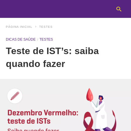
PÁGINA INICIAL
TESTES
DICAS DE SAÚDE
TESTES
T
Teste de IST’s: saiba
y
s
q
quando fazer
a
h
e