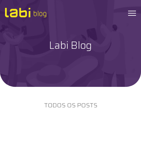
Labi Blog
Check-ups
Coronavírus
Dicas de Saúde
Exames
TODOS OS POSTS
Hábitos Saudáveis
Institucional