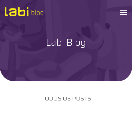
Labi Blog
Check-ups
Coronavírus
Dicas de Saúde
Exames
TODOS OS POSTS
Hábitos Saudáveis
Institucional