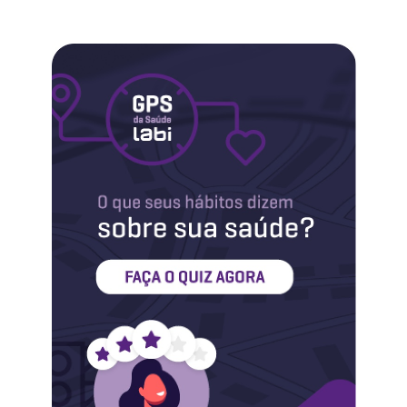
Labi na Mídia
Maternidade
Novidades do Labi
Saúde da Mulher
Saúde do Homem
Sobre o Labi
Testes
Vacinas
Conheça o Labi