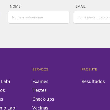
NOME
EMAIL
SERVIÇOS
PACIENTE
 Labi
Exames
Resultados
ios
Testes
es
Check-ups
m o Labi
Vacinas