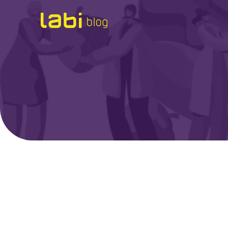
Check-ups
Coronavírus
Dicas de Saúde
Exames
Hábitos Saudáveis
Institucional
Labi na Mídia