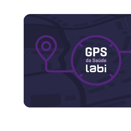
Maternidade
Novidades do Labi
Saúde da Mulher
Saúde do Homem
Sobre o Labi
Testes
Vacinas
Conheça o Labi