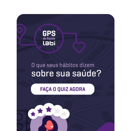
Labi na Mídia
Maternidade
Novidades do Labi
Saúde da Mulher
Saúde do Homem
Sobre o Labi
Testes
Vacinas
Conheça o Labi