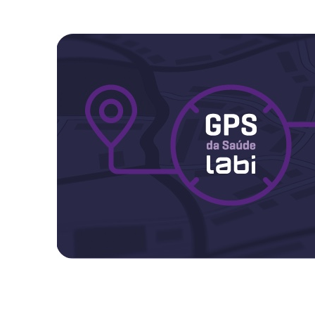
Maternidade
Novidades do Labi
Saúde da Mulher
Saúde do Homem
Sobre o Labi
Testes
Vacinas
Conheça o Labi