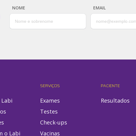
NOME
EMAIL
SERVIÇOS
PACIENTE
 Labi
Exames
Resultados
ios
Testes
es
Check-ups
m o Labi
Vacinas