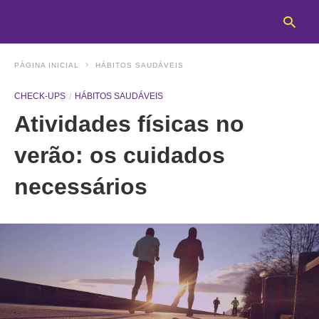
PÁGINA INICIAL
HÁBITOS SAUDÁVEIS
CHECK-UPS
HÁBITOS SAUDÁVEIS
T
Atividades físicas no
y
s
q
verão: os cuidados
a
h
necessários
e