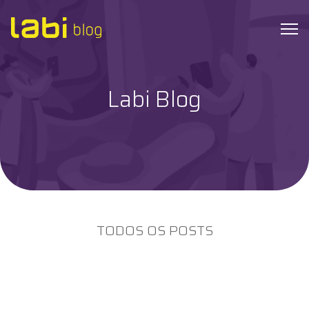
Labi Blog
Check-ups
Coronavírus
Dicas de Saúde
Exames
TODOS OS POSTS
Hábitos Saudáveis
Institucional