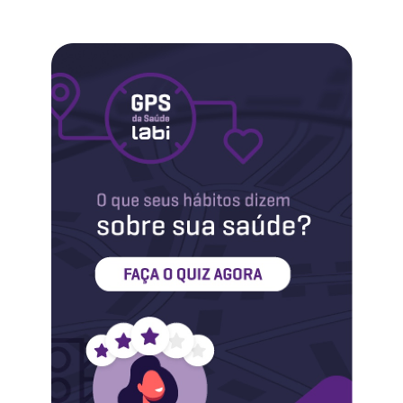
Labi na Mídia
Maternidade
Novidades do Labi
Saúde da Mulher
Saúde do Homem
Sobre o Labi
Testes
Vacinas
Conheça o Labi