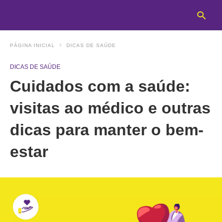
PÁGINA INICIAL
DICAS DE SAÚDE
DICAS DE SAÚDE
T
Cuidados com a saúde:
y
s
q
visitas ao médico e outras
a
h
dicas para manter o bem-
e
estar