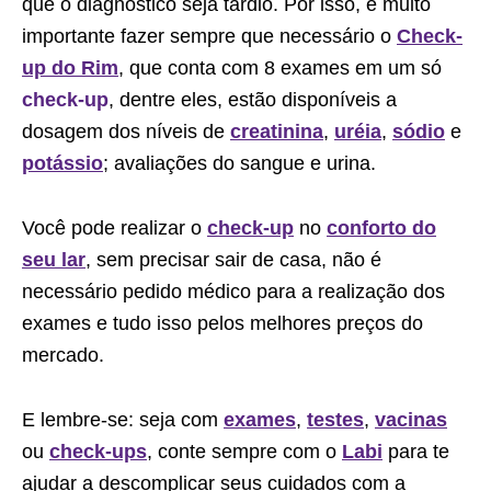
que o diagnóstico seja tardio. Por isso, é muito
importante fazer sempre que necessário o
Check-
up do Rim
, que conta com 8 exames em um só
check-up
, dentre eles, estão disponíveis a
dosagem dos níveis de
creatinina
,
uréia
,
sódio
e
potássio
; avaliações do sangue e urina.
Você pode realizar o
check-up
no
conforto do
seu lar
, sem precisar sair de casa, não é
necessário pedido médico para a realização dos
exames e tudo isso pelos melhores preços do
mercado.
E lembre-se: seja com
exames
,
testes
,
vacinas
ou
check-ups
, conte sempre com o
Labi
para te
ajudar a descomplicar seus cuidados com a