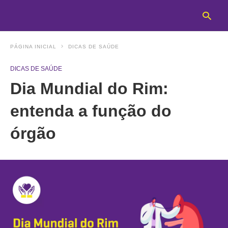
PÁGINA INICIAL
DICAS DE SAÚDE
DICAS DE SAÚDE
T
Dia Mundial do Rim:
y
s
q
entenda a função do
a
h
órgão
e