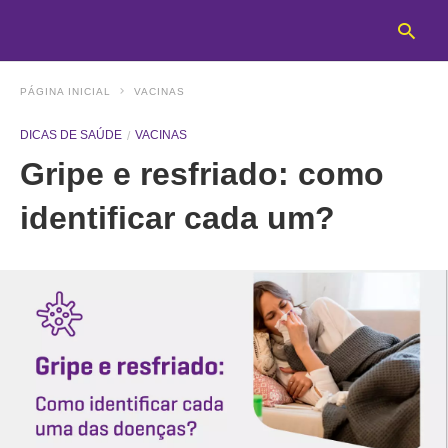
PÁGINA INICIAL
VACINAS
DICAS DE SAÚDE
VACINAS
T
Gripe e resfriado: como
y
s
q
identificar cada um?
a
h
e