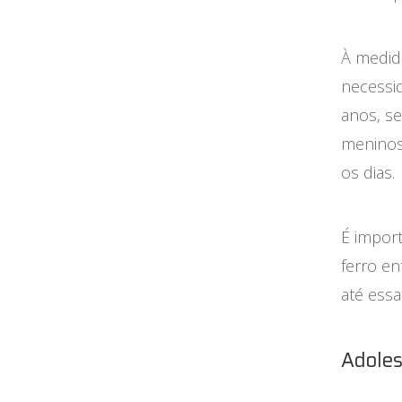
À medida
necessi
anos, se
meninos
os dias.
É import
ferro en
até ess
Adoles