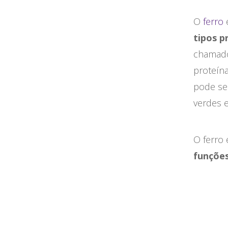
O
ferro
e
tipos pr
chamado 
proteín
pode se
verdes e
O ferro
funçõe