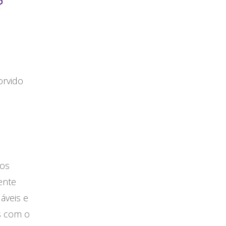
?
orvido
 os
ente
eis ​​e
s com o