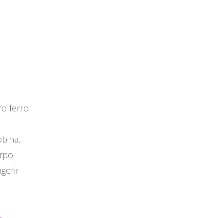
 “o ferro
bina,
orpo
gerir