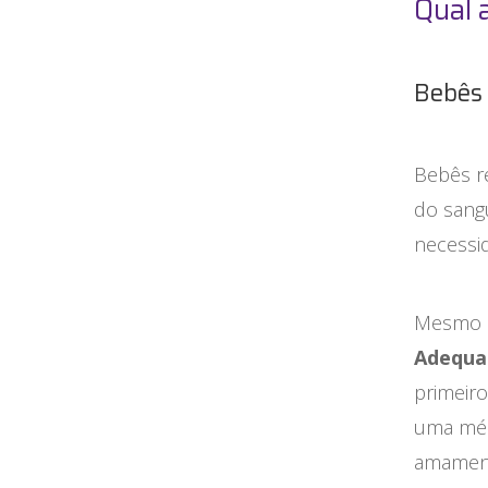
Qual 
Bebês 
Bebês r
do sang
necessid
Mesmo a
Adequad
primeiro
uma méd
amament