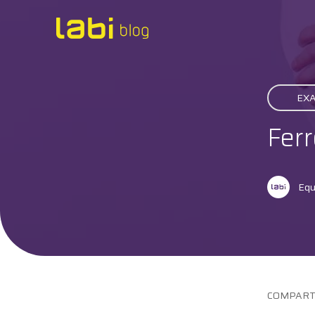
Check-ups
EX
Coronavírus
Ferr
Dicas de Saúde
Exames
Equ
Hábitos Saudáveis
Institucional
Labi na Mídia
COMPART