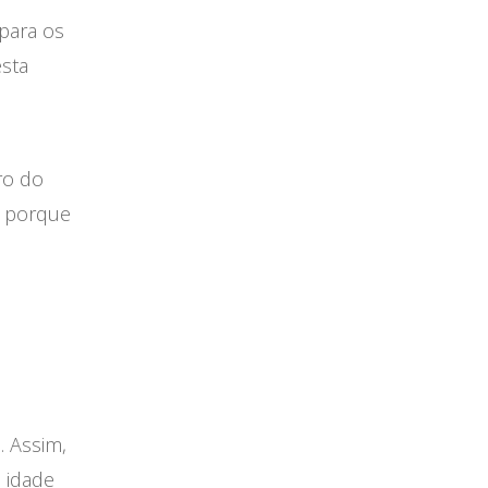
para os
esta
ro do
e porque
. Assim,
 idade