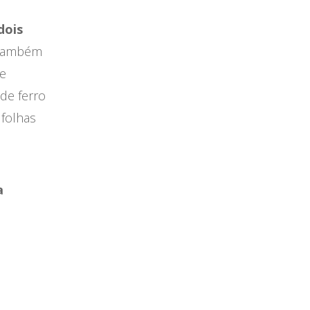
dois
, também
de
de ferro
folhas
a