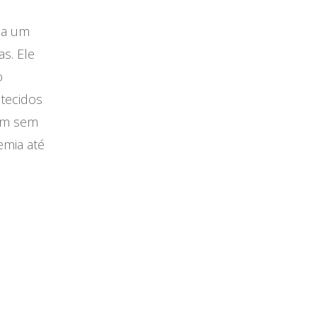
a um
s. Ele
o
tecidos
cam sem
emia até