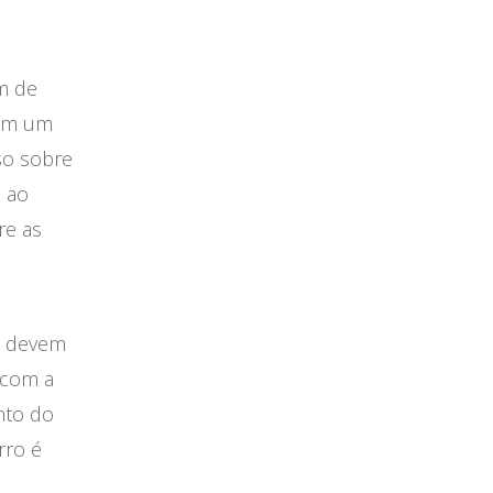
m de
com um
so sobre
o ao
re as
s devem
 com a
nto do
rro é