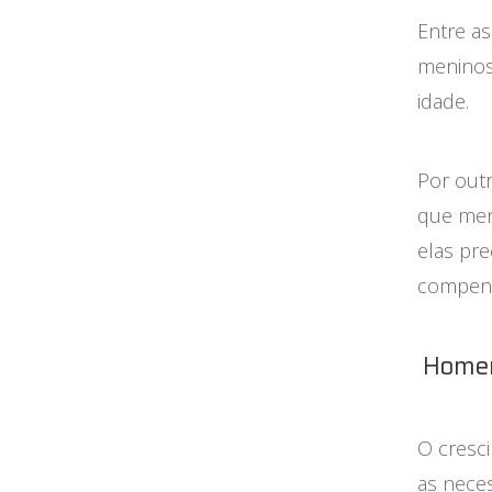
Entre a
meninos
idade.
Por out
que men
elas pr
compens
Homen
O cresci
as nece