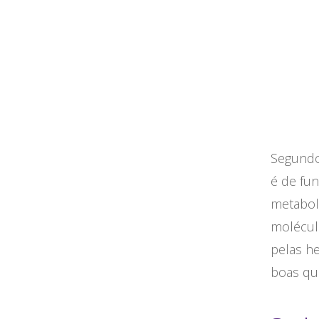
Segundo
é de fu
metabol
molécul
pelas he
boas qua