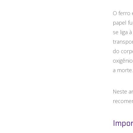
Maternidade
O ferro
Novidades do Labi
papel fu
Saúde da Mulher
se liga 
transpo
Saúde do Homem
do corpo
Sobre o Labi
oxigêni
a morte
Testes
Vacinas
Neste ar
recomend
Conheça o Labi
Impor