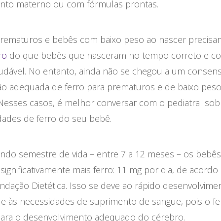
ento materno ou com fórmulas prontas.
rematuros e bebês com baixo peso ao nascer precisa
ro
do que bebês que nasceram no tempo correto e 
udável. No entanto, ainda não se chegou a um consen
tão adequada de ferro para prematuros e de baixo pes
 Nesses casos, é melhor conversar com o pediatra sob
dades de ferro do seu bebê.
ndo semestre de vida – entre 7 a 12 meses – os bebê
significativamente mais ferro: 11 mg por dia, de acordo
dação Dietética. Isso se deve ao rápido desenvolvime
 e às necessidades de suprimento de sangue, pois o fe
 para o desenvolvimento adequado do cérebro.