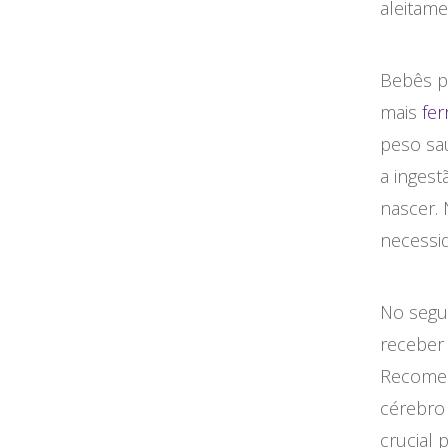
aleitam
Bebês p
mais
fer
peso sa
a inges
nascer.
necessi
No segu
receber 
Recomen
cérebro
crucial