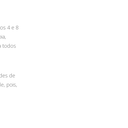
 os 4 e 8
ia,
a todos
ades de
e, pois,