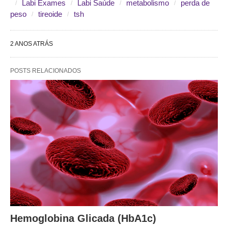
Labi Exames
Labi Saúde
metabolismo
perda de
peso
tireoide
tsh
2 ANOS ATRÁS
POSTS RELACIONADOS
Hemoglobina Glicada (HbA1c)