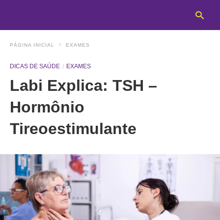
PÁGINA INICIAL
EXAMES
DICAS DE SAÚDE
EXAMES
T
Labi Explica: TSH –
y
s
q
Hormônio
a
h
Tireoestimulante
e