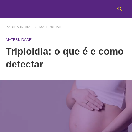
PÁGINA INICIAL
MATERNIDADE
MATERNIDADE
T
Triploidia: o que é e como
y
s
q
detectar
a
h
e