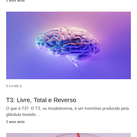
2 anos atrás
EXAMES
T3: Livre, Total e Reverso
O que é T3? O T3, ou triiodotironina, é um hormônio produzido pela
glândula tireóide.…
2 anos atrás