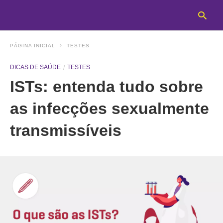
PÁGINA INICIAL
TESTES
DICAS DE SAÚDE
TESTES
T
ISTs: entenda tudo sobre
y
s
q
as infecções sexualmente
a
h
transmissíveis
e