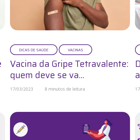
DICAS DE SAÚDE
VACINAS
e
Vacina da Gripe Tetravalente:
D
quem deve se va...
a
17/03/2023
8 minutos de leitura
17