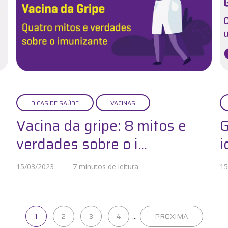
DICAS DE SAÚDE
VACINAS
Vacina da gripe: 8 mitos e
G
verdades sobre o i...
i
15/03/2023
7 minutos de leitura
15
1
2
3
4
...
PROXIMA