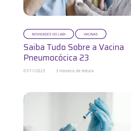
Maternidade
Novidades do Labi
Saúde da Mulher
NOVIDADES DO LABI
VACINAS
Saúde do Homem
Saiba Tudo Sobre a Vacina
Pneumocócica 23
Sobre o Labi
Testes
07/11/2023
3 minutos de leitura
Vacinas
Conheça o Labi