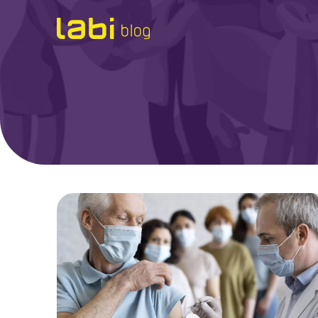
Check-ups
Coronavírus
Dicas de Saúde
Exames
Hábitos Saudáveis
Institucional
Labi na Mídia