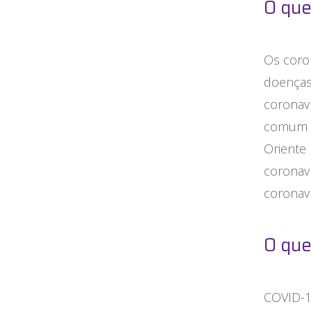
O que
Os coro
doenças
coronaví
comum a
Oriente
coronav
coronav
O que
COVID-1