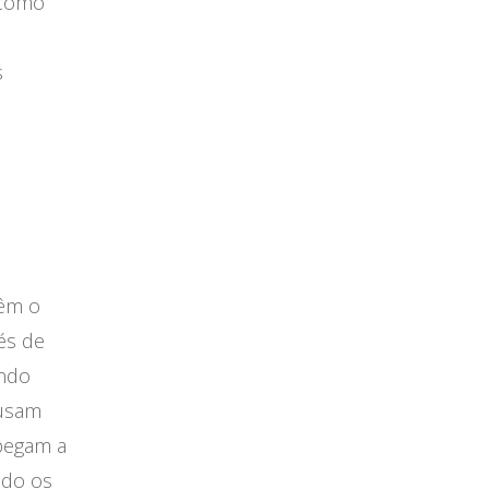
 como
s
têm o
és de
ando
ousam
 pegam a
ndo os