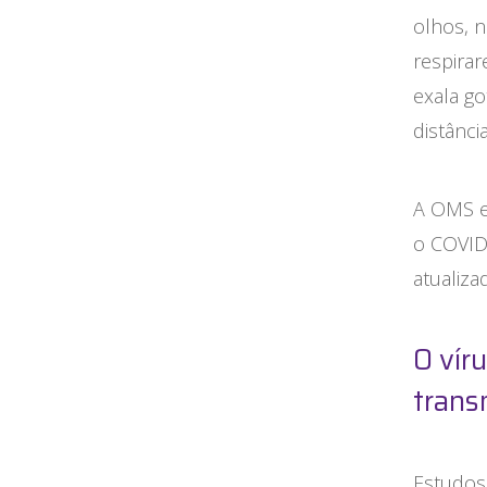
olhos, 
respira
exala go
distânc
A OMS e
o COVID
atualiza
O vír
trans
Estudos