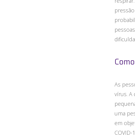
respira
pressão 
probabi
pessoas
dificul
Como 
As pess
vírus. 
pequena
uma pes
em obje
COVID-1