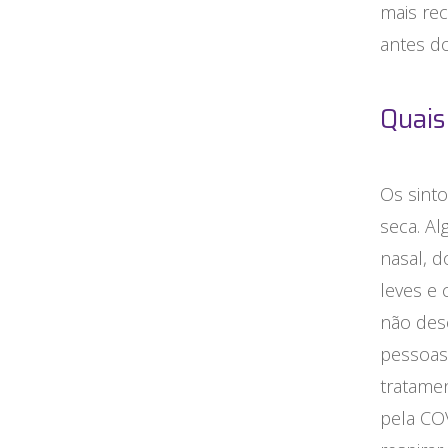
mais re
antes d
Quais
Os sint
seca. A
nasal, d
leves e
não des
pessoas
tratamen
pela CO