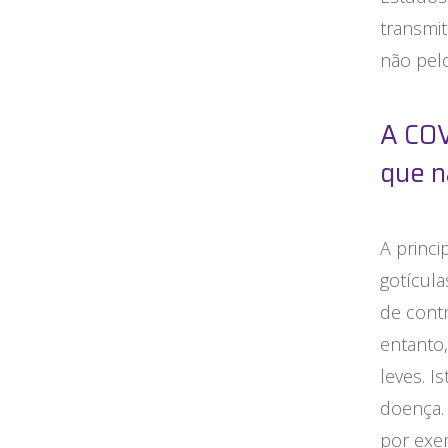
transmit
não pelo
A COV
que n
A princi
gotícula
de cont
entanto
leves. I
doença.
por exe