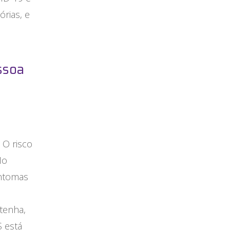
órias, e
ssoa
 O risco
No
intomas
tenha,
 está