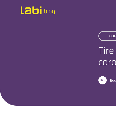
Check-ups
CO
Coronavírus
Tire
Dicas de Saúde
coro
Exames
Equ
Hábitos Saudáveis
Institucional
Labi na Mídia