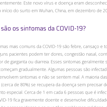
centemente. Este novo vírus e doença eram desconhec
o início do surto em Wuhan, China, em dezembro de 20
 são os sintomas da COVID-19?
omas mais comuns da COVID-19 são febre, cansaço e t
lguns pacientes podem ter dores, congestão nasal, cor
or de garganta ou diarreia. Esses sintomas geralmente 
 começam gradualmente. Algumas pessoas são infectad
envolvem sintomas e não se sentem mal. A maioria da
 (cerca de 80%) se recupera da doença sem precisar d
to especial. Cerca de 1 em cada 6 pessoas que é infe
VID-19 fica gravemente doente e desenvolve dificulda