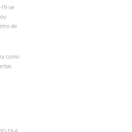
-19 se
 ou
metro de
ira como
ertas
ID-19 é