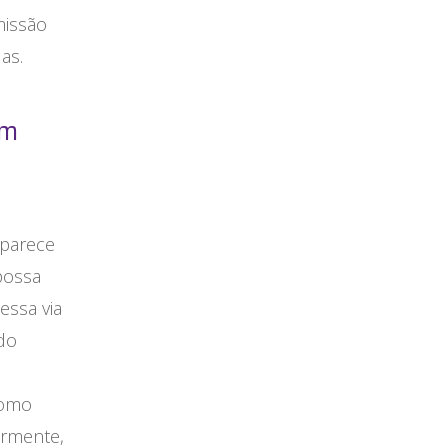
missão
das.
ém
 parece
 possa
essa via
ndo
Como
armente,