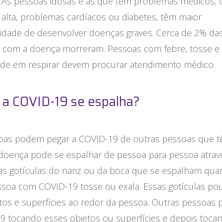
r. As pessoas idosas e as que têm problemas médicos,
alta, problemas cardíacos ou diabetes, têm maior
lidade de desenvolver doenças graves. Cerca de 2% da
 com a doença morreram. Pessoas com febre, tosse e
dade em respirar devem procurar atendimento médico.
a COVID-19 se espalha?
oas podem pegar a COVID-19 de outras pessoas que 
A doença pode se espalhar de pessoa para pessoa atrav
s gotículas do nariz ou da boca que se espalham qu
soa com COVID-19 tosse ou exala. Essas gotículas p
tos e superfícies ao redor da pessoa. Outras pessoas
9 tocando esses objetos ou superfícies e depois toca