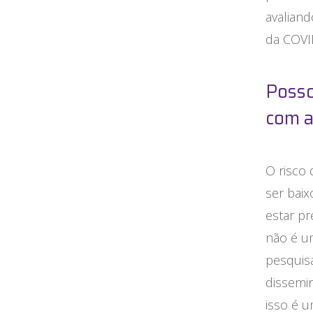
avalian
da COVI
Posso
com a
O risco
ser baix
estar pr
não é um
pesquis
dissemi
isso é u