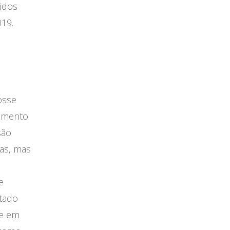
idos
19.
osse
rimento
são
as, mas
s
e
ctado
de em