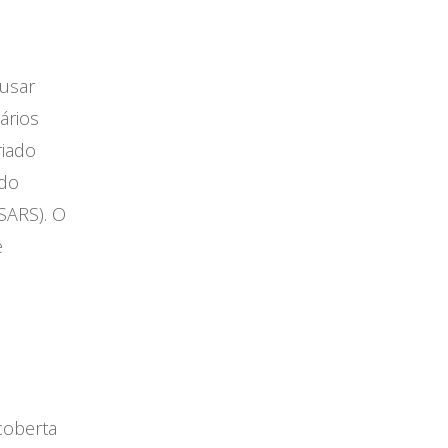
ausar
ários
riado
 do
SARS). O
e
coberta