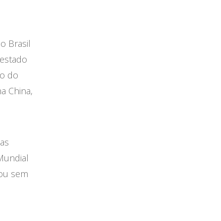
o Brasil
 estado
ão do
a China,
ias
Mundial
 ou sem