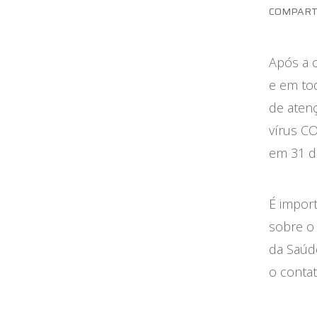
Maternidade
COMPART
Novidades do Labi
Após a c
Saúde da Mulher
e em to
de aten
Saúde do Homem
vírus CO
Sobre o Labi
em 31 d
Testes
É impor
Vacinas
sobre o
Conheça o Labi
da Saúde
o contat