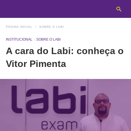
PÁGINA INICIAL
SOBRE O LABI
INSTITUCIONAL
SOBRE O LABI
T
A cara do Labi: conheça o
y
s
q
Vitor Pimenta
a
h
e