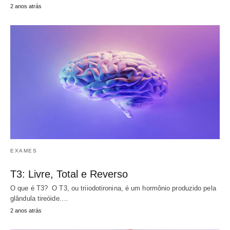
2 anos atrás
EXAMES
T3: Livre, Total e Reverso
O que é T3? O T3, ou triiodotironina, é um hormônio produzido pela
glândula tireóide.…
2 anos atrás