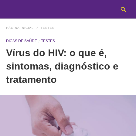
PÁGINA INICIAL
TESTES
DICAS DE SAÚDE
TESTES
T
Vírus do HIV: o que é,
y
s
q
sintomas, diagnóstico e
a
h
tratamento
e