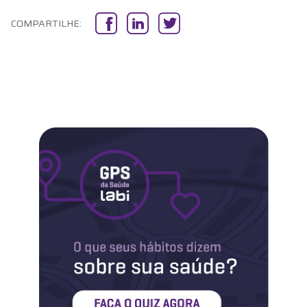
Labi na Mídia
COMPARTILHE:
Maternidade
Novidades do Labi
Saúde da Mulher
Saúde do Homem
Sobre o Labi
Testes
Vacinas
Conheça o Labi