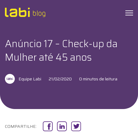
Anúncio 17 – Check-up da
Check-ups
Mulher até 45 anos
Coronavírus
Equipe Labi
21/02/2020
0 minutos de leitura
Dicas de Saúde
Exames
Hábitos Saudáveis
COMPARTILHE:
Institucional