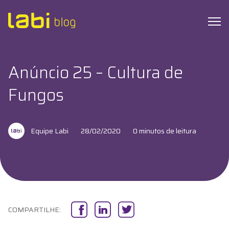
Anúncio 25 – Cultura de
Check-ups
Fungos
Coronavírus
Equipe Labi
28/02/2020
0 minutos de leitura
Dicas de Saúde
Exames
Hábitos Saudáveis
COMPARTILHE:
Institucional