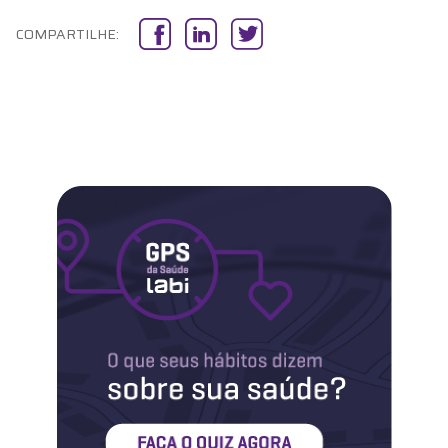
Labi na Mídia
COMPARTILHE:
Maternidade
Novidades do Labi
Saúde da Mulher
Saúde do Homem
Sobre o Labi
Testes
Vacinas
Conheça o Labi