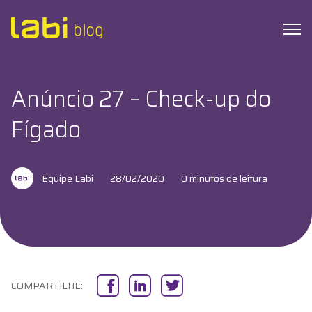
Anúncio 27 – Check-up do
Check-ups
Fígado
Coronavírus
Equipe Labi
28/02/2020
0 minutos de leitura
Dicas de Saúde
Exames
Hábitos Saudáveis
COMPARTILHE:
Institucional