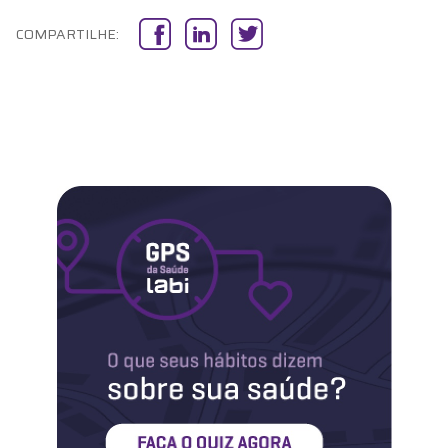
Labi na Mídia
COMPARTILHE:
Maternidade
Novidades do Labi
Saúde da Mulher
Saúde do Homem
Sobre o Labi
Testes
Vacinas
Conheça o Labi