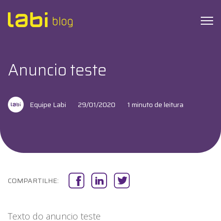
Anuncio teste
Check-ups
Equipe Labi
29/01/2020
1 minuto de leitura
Coronavírus
Dicas de Saúde
Exames
Hábitos Saudáveis
COMPARTILHE:
Institucional
Texto do anuncio teste