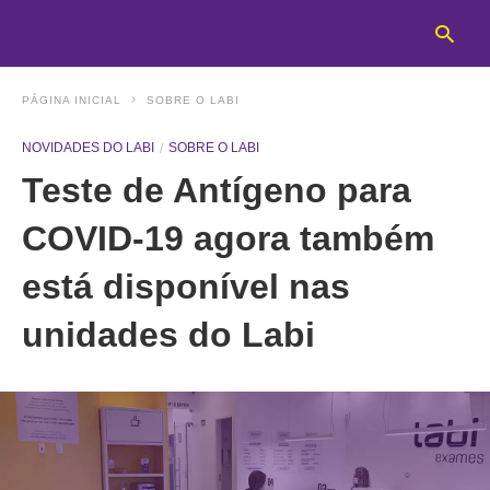
PÁGINA INICIAL
SOBRE O LABI
NOVIDADES DO LABI
SOBRE O LABI
T
Teste de Antígeno para
y
s
q
COVID-19 agora também
a
h
está disponível nas
e
unidades do Labi