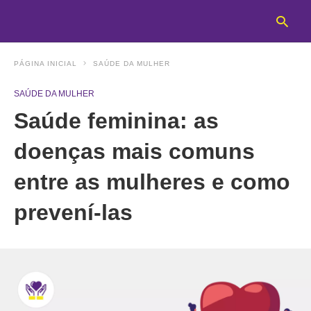
PÁGINA INICIAL
SAÚDE DA MULHER
SAÚDE DA MULHER
T
Saúde feminina: as
y
s
q
doenças mais comuns
a
h
entre as mulheres e como
e
prevení-las