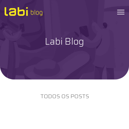
Labi Blog
Check-ups
Coronavírus
Dicas de Saúde
Exames
TODOS OS POSTS
Hábitos Saudáveis
Institucional