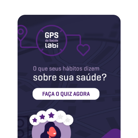
Labi na Mídia
Maternidade
Novidades do Labi
Saúde da Mulher
Saúde do Homem
Sobre o Labi
Testes
Vacinas
Conheça o Labi