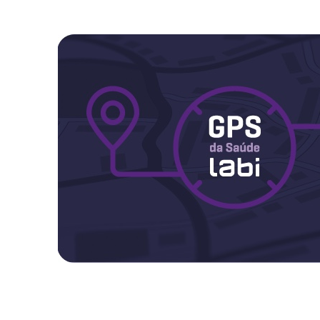
Maternidade
Novidades do Labi
Saúde da Mulher
Saúde do Homem
Sobre o Labi
Testes
Vacinas
Conheça o Labi