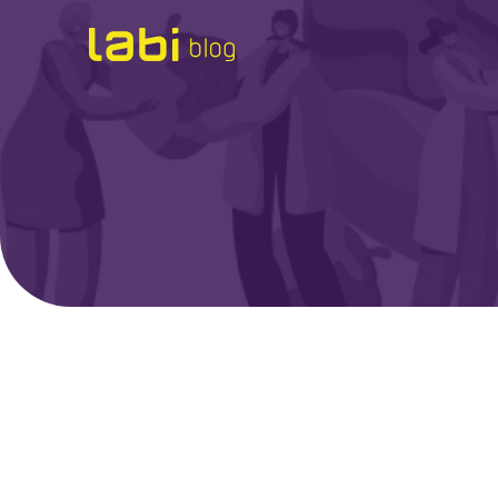
Check-ups
Coronavírus
Dicas de Saúde
Exames
Hábitos Saudáveis
Institucional
Labi na Mídia