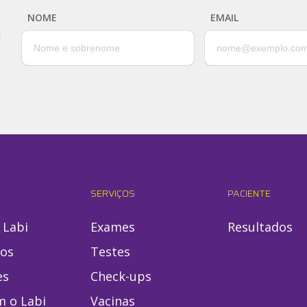
NOME
EMAIL
SERVIÇOS
PACIENTE
 Labi
Exames
Resultados
ios
Testes
es
Check-ups
m o Labi
Vacinas