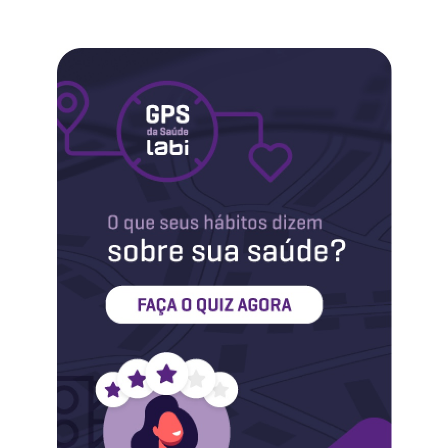
Labi na Mídia
Maternidade
Novidades do Labi
Saúde da Mulher
Saúde do Homem
Sobre o Labi
Testes
Vacinas
Conheça o Labi