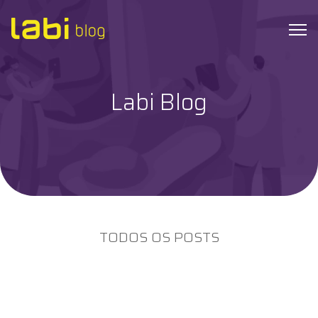
Labi Blog
Check-ups
Coronavírus
Dicas de Saúde
Exames
TODOS OS POSTS
Hábitos Saudáveis
Institucional