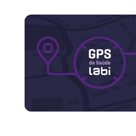
Maternidade
Novidades do Labi
Saúde da Mulher
Saúde do Homem
Sobre o Labi
Testes
Vacinas
Conheça o Labi