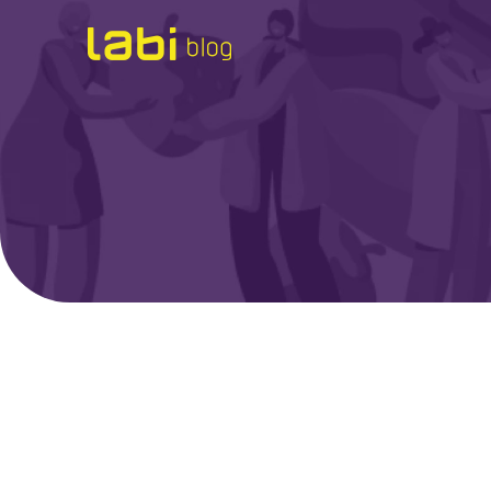
Check-ups
Coronavírus
Dicas de Saúde
Exames
Hábitos Saudáveis
Institucional
Labi na Mídia