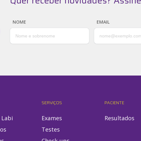
Quer receber novidades? Assine
NOME
EMAIL
SERVIÇOS
PACIENTE
 Labi
Exames
Resultados
ios
Testes
es
Check-ups