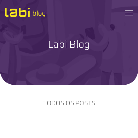
Labi Blog
Check-ups
Coronavírus
Dicas de Saúde
Exames
TODOS OS POSTS
Hábitos Saudáveis
Institucional