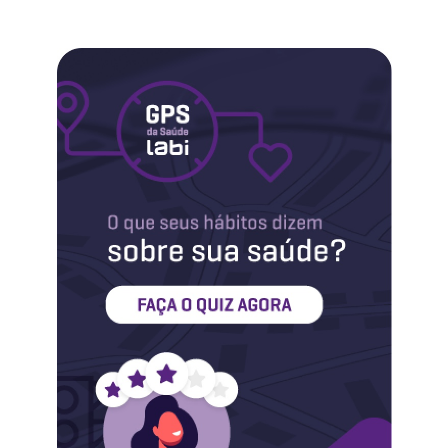
Labi na Mídia
Maternidade
Novidades do Labi
Saúde da Mulher
Saúde do Homem
Sobre o Labi
Testes
Vacinas
Conheça o Labi