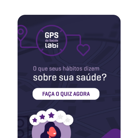
Labi na Mídia
Maternidade
Novidades do Labi
Saúde da Mulher
Saúde do Homem
Sobre o Labi
Testes
Vacinas
Conheça o Labi