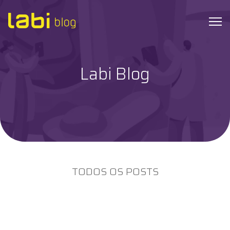
Labi Blog
Check-ups
Coronavírus
Dicas de Saúde
Exames
TODOS OS POSTS
Hábitos Saudáveis
Institucional