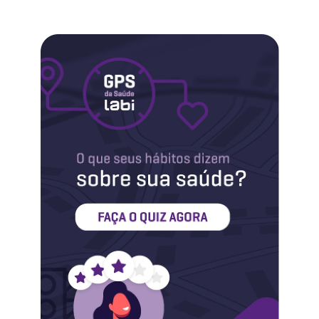
Labi na Mídia
Maternidade
Novidades do Labi
Saúde da Mulher
Saúde do Homem
Sobre o Labi
Testes
Vacinas
Conheça o Labi