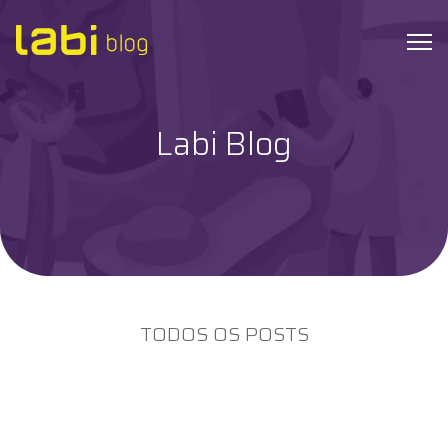
Labi Blog
Check-ups
Coronavírus
Dicas de Saúde
Exames
TODOS OS POSTS
Hábitos Saudáveis
Institucional